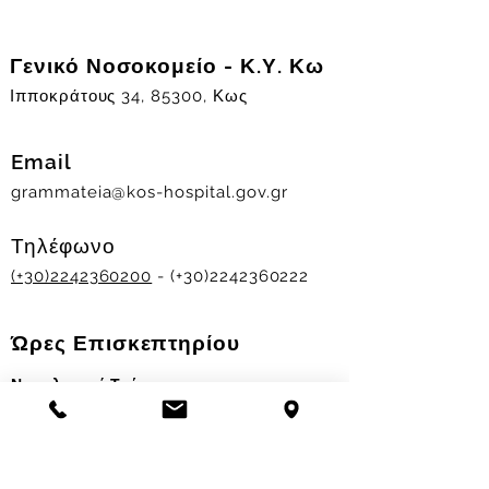
Γενικό Νοσοκομείο - Κ.Υ. Κω
Ιπποκράτους 34, 85300, Κως
Email
grammateia@kos-hospital.gov.gr
Τηλέφωνο
(+30)2242360200
- (+30)2242360222
Ώρες Επισκεπτηρίου
Νοσηλευτικά Τμήματα
Χειμερινό ωράριο:
11.00-13.00
&
17.30-19.30
Θερινό ωράριο: 11.00-13.00 & 18.00-20.00
Σταθμός Αιμοδοσίας
Δευ-Παρ 09:00 - 13:00