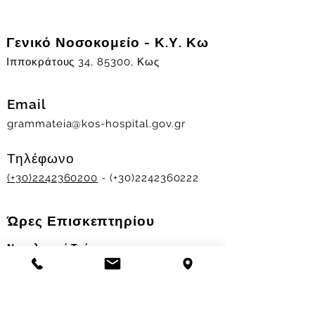
Γενικό Νοσοκομείο - Κ.Υ. Κω
Ιπποκράτους 34, 85300, Κως
Email
grammateia@kos-hospital.gov.gr
Τηλέφωνο
(+30)2242360200
- (+30)2242360222
Ώρες Επισκεπτηρίου
Νοσηλευτικά Τμήματα
Χειμερινό ωράριο:
11.00-13.00
&
17.30-19.30
Θερινό ωράριο: 11.00-13.00 & 18.00-20.00
Σταθμός Αιμοδοσίας
Δευ-Παρ 09:00 - 13:00