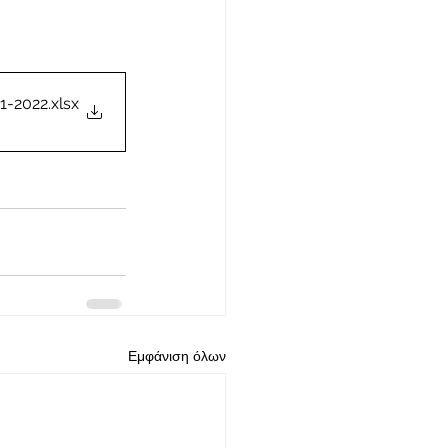
ΙΡΟΥΡΓΕΙΩΝ απο 10-01-2022 εως 14-01-2022
.xlsx
Εμφάνιση όλων