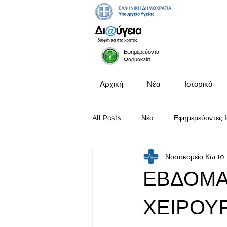
Εφημερεύοντα
Φαρμακεία
Αρχική
Νέα
Ιστορικό
All Posts
Νέα
Εφημερεύοντες Ι
Νοσοκομείο Κω
10 
Προκηρύξεις Θέσεων
ΕΒΔΟΜΑ
ΧΕΙΡΟΥΡ