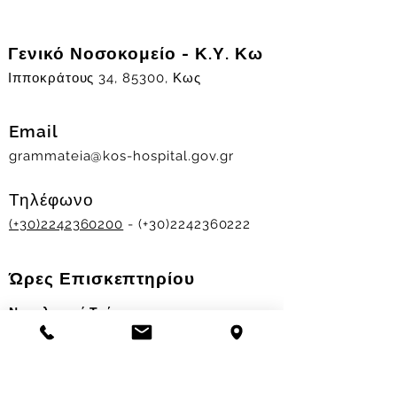
Γενικό Νοσοκομείο - Κ.Υ. Κω
Ιπποκράτους 34, 85300, Κως
Email
grammateia@kos-hospital.gov.gr
Τηλέφωνο
(+30)2242360200
- (+30)2242360222
Ώρες Επισκεπτηρίου
Νοσηλευτικά Τμήματα
Χειμερινό ωράριο:
11.00-13.00
&
17.30-19.30
Θερινό ωράριο: 11.00-13.00 & 18.00-20.00
Σταθμός Αιμοδοσίας
Δευ-Παρ 09:00 - 13:00