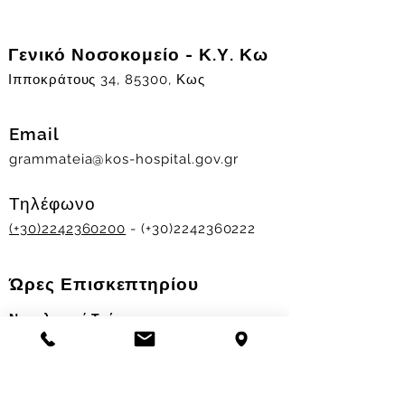
Γενικό Νοσοκομείο - Κ.Υ. Κω
Ιπποκράτους 34, 85300, Κως
Email
grammateia@kos-hospital.gov.gr
Τηλέφωνο
(+30)2242360200
- (+30)2242360222
Ώρες Επισκεπτηρίου
Νοσηλευτικά Τμήματα
Χειμερινό ωράριο:
11.00-13.00
&
17.30-19.30
Θερινό ωράριο: 11.00-13.00 & 18.00-20.00
Σταθμός Αιμοδοσίας
Δευ-Παρ 09:00 - 13:00