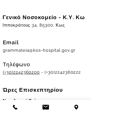
Γενικό Νοσοκομείο - Κ.Υ. Κω
Ιπποκράτους 34, 85300, Κως
Email
grammateia@kos-hospital.gov.gr
Τηλέφωνο
(+30)2242360200
- (+30)2242360222
Ώρες Επισκεπτηρίου
Νοσηλευτικά Τμήματα
Χειμερινό ωράριο:
11.00-13.00
&
17.30-19.30
Θερινό ωράριο: 11.00-13.00 & 18.00-20.00
Σταθμός Αιμοδοσίας
Δευ-Παρ 09:00 - 13:00