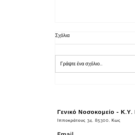
ΕΒΔΟΜΑΔΙΑΙΟ
Σχόλια
ΠΡΟΓΡΑΜΜΑ ΛΙΣΤΑΣ
ΧΕΙΡΟΥΡΓΕΙΟΥ.
ΛΙΣΤΕΣ
ΠΡΟΓΡΑΜΜΑΤΙΣΜΕΝΩΝ
Γράψτε ένα σχόλιο...
ΧΕΙΡΟΥΡΓΕΙΩΝ ΑΠΟ 09-12-
2024 ΕΩΣ 13-13-2024.
Γενικό Νοσοκομείο - Κ.Υ.
Ιπποκράτους 34, 85300, Κως
Email