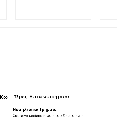
ΕΒΔΟΜΑΔΙΑΙΟ
01/
ΠΡΟΓΡΑΜΜΑ ΛΙΣΤΑΣ
Επείγ
ΧΕΙΡΟΥΡΓΕΙΟΥ.
ΛΙΣΤΕΣ
Β'Δ
ΠΡΟΓΡΑΜΜΑΤΙΣΜΕΝΩΝ
Οκτω
ΧΕΙΡΟΥΡΓΕΙΩΝ ΑΠΟ 04-11-
2024 ΕΩΣ 08-11-2024.
Ώρες Επισκεπτηρίου
 Κω
Νοσηλευτικά Τμήματα
Χειμερινό ωράριο: 11.00-13.00 & 17.30-19.30