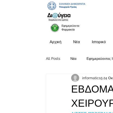
Εφημερεύοντα
Φαρμακεία
Αρχική
Νέα
Ιστορικό
All Posts
Νέα
Εφημερεύοντες Ι
informatics5
24 Οκ
Προκηρύξεις Θέσεων
ΕΒΔΟΜΑ
ΧΕΙΡΟΥΡ