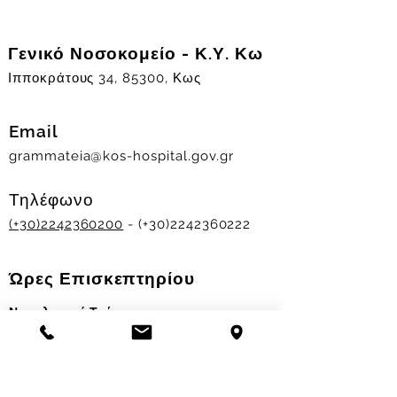
Γενικό Νοσοκομείο - Κ.Υ. Κω
Ιπποκράτους 34, 85300, Κως
Email
grammateia@kos-hospital.gov.gr
Τηλέφωνο
(+30)2242360200
- (+30)2242360222
Ώρες Επισκεπτηρίου
Νοσηλευτικά Τμήματα
Χειμερινό ωράριο:
11.00-13.00
&
17.30-19.30
Θερινό ωράριο: 11.00-13.00 & 18.00-20.00
Σταθμός Αιμοδοσίας
Δευ-Παρ 09:00 - 13:00