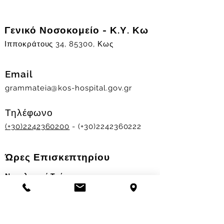
Γενικό Νοσοκομείο - Κ.Υ. Κω
Ιπποκράτους 34, 85300, Κως
Email
grammateia@kos-hospital.gov.gr
Τηλέφωνο
(+30)2242360200
- (+30)2242360222
Ώρες Επισκεπτηρίου
Νοσηλευτικά Τμήματα
Χειμερινό ωράριο:
11.00-13.00
&
17.30-19.30
Θερινό ωράριο: 11.00-13.00 & 18.00-20.00
Σταθμός Αιμοδοσίας
Δευ-Παρ 09:00 - 13:00