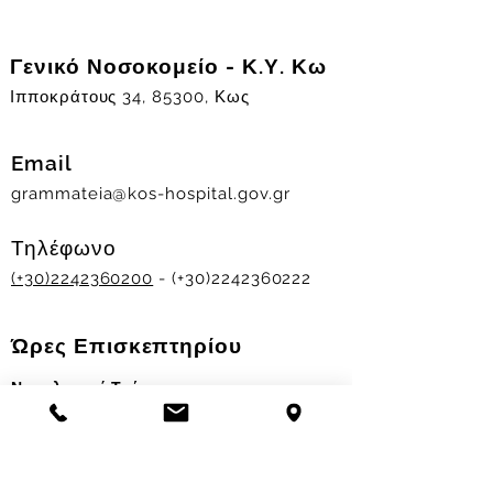
Γενικό Νοσοκομείο - Κ.Υ. Κω
Ιπποκράτους 34, 85300, Κως
Email
grammateia@kos-hospital.gov.gr
Τηλέφωνο
(+30)2242360200
- (+30)2242360222
Ώρες Επισκεπτηρίου
Νοσηλευτικά Τμήματα
Χειμερινό ωράριο:
11.00-13.00
&
17.30-19.30
Θερινό ωράριο: 11.00-13.00 & 18.00-20.00
Σταθμός Αιμοδοσίας
Δευ-Παρ 09:00 - 13:00