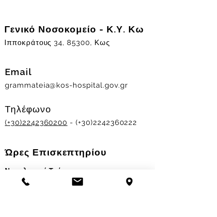
Γενικό Νοσοκομείο - Κ.Υ. Κω
Ιπποκράτους 34, 85300, Κως
Email
grammateia@kos-hospital.gov.gr
Τηλέφωνο
(+30)2242360200
- (+30)2242360222
Ώρες Επισκεπτηρίου
Νοσηλευτικά Τμήματα
Χειμερινό ωράριο:
11.00-13.00
&
17.30-19.30
Θερινό ωράριο: 11.00-13.00 & 18.00-20.00
Σταθμός Αιμοδοσίας
Δευ-Παρ 09:00 - 13:00