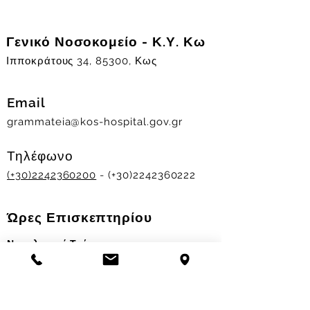
Γενικό Νοσοκομείο - Κ.Υ. Κω
Ιπποκράτους 34, 85300, Κως
Email
grammateia@kos-hospital.gov.gr
Τηλέφωνο
(+30)2242360200
- (+30)2242360222
Ώρες Επισκεπτηρίου
Νοσηλευτικά Τμήματα
Χειμερινό ωράριο:
11.00-13.00
&
17.30-19.30
Θερινό ωράριο: 11.00-13.00 & 18.00-20.00
Σταθμός Αιμοδοσίας
Δευ-Παρ 09:00 - 13:00