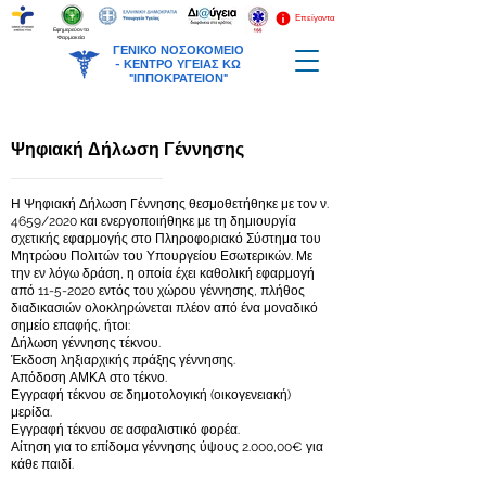
Επείγοντα
Εφημερεύοντα
Φαρμακεία
ΓΕΝΙΚΟ ΝΟΣΟΚΟΜΕΙΟ
-
ΚΕΝΤΡΟ ΥΓΕΙΑΣ ΚΩ
"ΙΠΠΟΚΡΑΤΕΙΟΝ"
Ψηφιακή Δήλωση Γέννησης
Η Ψηφιακή Δήλωση Γέννησης θεσμοθετήθηκε με τον ν.
4659/2020 και ενεργοποιήθηκε με τη δημιουργία
σχετικής εφαρμογής στο Πληροφοριακό Σύστημα του
Μητρώου Πολιτών του Υπουργείου Εσωτερικών. Με
την εν λόγω δράση, η οποία έχει καθολική εφαρμογή
από
11-5-2020
εντός του χώρου γέννησης, πλήθος
διαδικασιών ολοκληρώνεται πλέον από ένα μοναδικό
σημείο επαφής, ήτοι:
Δήλωση γέννησης τέκνου.
Έκδοση ληξιαρχικής πράξης γέννησης.
Απόδοση ΑΜΚΑ στο τέκνο.
Εγγραφή τέκνου σε δημοτολογική (οικογενειακή)
μερίδα.
Εγγραφή τέκνου σε ασφαλιστικό φορέα.
Αίτηση για το επίδομα γέννησης ύψους 2.000,00€ για
κάθε παιδί.