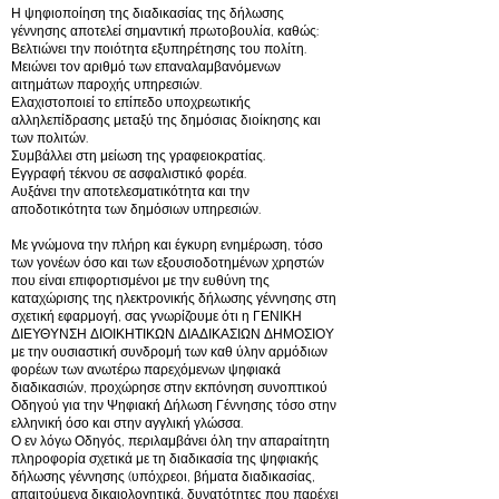
Η ψηφιοποίηση της διαδικασίας της δήλωσης
γέννησης αποτελεί σημαντική πρωτοβουλία, καθώς:
Βελτιώνει την ποιότητα εξυπηρέτησης του πολίτη.
Μειώνει τον αριθμό των επαναλαμβανόμενων
αιτημάτων παροχής υπηρεσιών.
Ελαχιστοποιεί το επίπεδο υποχρεωτικής
αλληλεπίδρασης μεταξύ της δημόσιας διοίκησης και
των πολιτών.
Συμβάλλει στη μείωση της γραφειοκρατίας.
Εγγραφή τέκνου σε ασφαλιστικό φορέα.
Αυξάνει την αποτελεσματικότητα και την
αποδοτικότητα των δημόσιων υπηρεσιών.
Με γνώμονα την πλήρη και έγκυρη ενημέρωση, τόσο
των γονέων όσο και των εξουσιοδοτημένων χρηστών
που είναι επιφορτισμένοι με την ευθύνη της
καταχώρισης της ηλεκτρονικής δήλωσης γέννησης στη
σχετική εφαρμογή, σας γνωρίζουμε ότι η ΓΕΝΙΚΗ
ΔΙΕΥΘΥΝΣΗ ΔΙΟΙΚΗΤΙΚΩΝ ΔΙΑΔΙΚΑΣΙΩΝ ΔΗΜΟΣΙΟΥ
με την ουσιαστική συνδρομή των καθ ύλην αρμόδιων
φορέων των ανωτέρω παρεχόμενων ψηφιακά
διαδικασιών, προχώρησε στην εκπόνηση συνοπτικού
Οδηγού για την Ψηφιακή Δήλωση Γέννησης τόσο στην
ελληνική όσο και στην αγγλική γλώσσα.
Ο εν λόγω Οδηγός, περιλαμβάνει όλη την απαραίτητη
πληροφορία σχετικά με τη διαδικασία της ψηφιακής
δήλωσης γέννησης (υπόχρεοι, βήματα διαδικασίας,
απαιτούμενα δικαιολογητικά, δυνατότητες που παρέχει