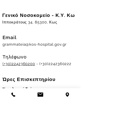
Γενικό Νοσοκομείο - Κ.Υ. Κω
Ιπποκράτους 34, 85300, Κως
Email
grammateia@kos-hospital.gov.gr
Τηλέφωνο
(+30)2242360200
- (+30)2242360222
Ώρες Επισκεπτηρίου
Νοσηλευτικά Τμήματα
Χειμερινό ωράριο:
11.00-13.00
&
17.30-19.30
Θερινό ωράριο: 11.00-13.00 & 18.00-20.00
Σταθμός Αιμοδοσίας
Δευ-Παρ 09:00 - 13:00