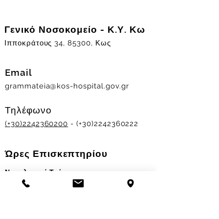
Γενικό Νοσοκομείο - Κ.Υ. Κω
Ιπποκράτους 34, 85300, Κως
Email
grammateia@kos-hospital.gov.gr
Τηλέφωνο
(+30)2242360200
- (+30)2242360222
Ώρες Επισκεπτηρίου
Νοσηλευτικά Τμήματα
Χειμερινό ωράριο:
11.00-13.00
&
17.30-19.30
Θερινό ωράριο: 11.00-13.00 & 18.00-20.00
Σταθμός Αιμοδοσίας
Δευ-Παρ 09:00 - 13:00