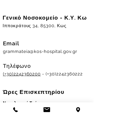
Γενικό Νοσοκομείο - Κ.Υ. Κω
Ιπποκράτους 34, 85300, Κως
Email
grammateia@kos-hospital.gov.gr
Τηλέφωνο
(+30)2242360200
- (+30)2242360222
Ώρες Επισκεπτηρίου
Νοσηλευτικά Τμήματα
Χειμερινό ωράριο:
11.00-13.00
&
17.30-19.30
Θερινό ωράριο: 11.00-13.00 & 18.00-20.00
Σταθμός Αιμοδοσίας
Δευ-Παρ 09:00 - 13:00