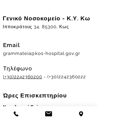
Γενικό Νοσοκομείο - Κ.Υ. Κω
Ιπποκράτους 34, 85300, Κως
Email
grammateia@kos-hospital.gov.gr
Τηλέφωνο
(+30)2242360200
- (+30)2242360222
Ώρες Επισκεπτηρίου
Νοσηλευτικά Τμήματα
Χειμερινό ωράριο:
11.00-13.00
&
17.30-19.30
Θερινό ωράριο: 11.00-13.00 & 18.00-20.00
Σταθμός Αιμοδοσίας
Δευ-Παρ 09:00 - 13:00