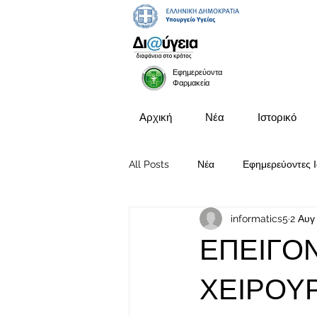
Εφημερεύοντα
Φαρμακεία
Αρχική
Νέα
Ιστορικό
All Posts
Νέα
Εφημερεύοντες Ι
informatics5
2 Αυγ
Προκηρύξεις Θέσεων
ΕΠΕΙΓΟΝ
ΧΕΙΡΟΥΡ