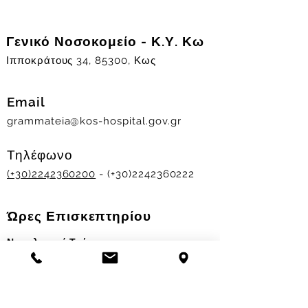
Γενικό Νοσοκομείο - Κ.Υ. Κω
Ιπποκράτους 34, 85300, Κως
Email
grammateia@kos-hospital.gov.gr
Τηλέφωνο
(+30)2242360200
- (+30)2242360222
Ώρες Επισκεπτηρίου
Νοσηλευτικά Τμήματα
Χειμερινό ωράριο:
11.00-13.00
&
17.30-19.30
Θερινό ωράριο: 11.00-13.00 & 18.00-20.00
Σταθμός Αιμοδοσίας
Δευ-Παρ 09:00 - 13:00