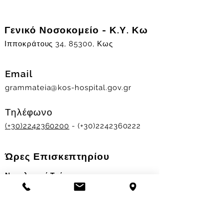
Γενικό Νοσοκομείο - Κ.Υ. Κω
Ιπποκράτους 34, 85300, Κως
Email
grammateia@kos-hospital.gov.gr
Τηλέφωνο
(+30)2242360200
- (+30)2242360222
Ώρες Επισκεπτηρίου
Νοσηλευτικά Τμήματα
Χειμερινό ωράριο:
11.00-13.00
&
17.30-19.30
Θερινό ωράριο: 11.00-13.00 & 18.00-20.00
Σταθμός Αιμοδοσίας
Δευ-Παρ 09:00 - 13:00