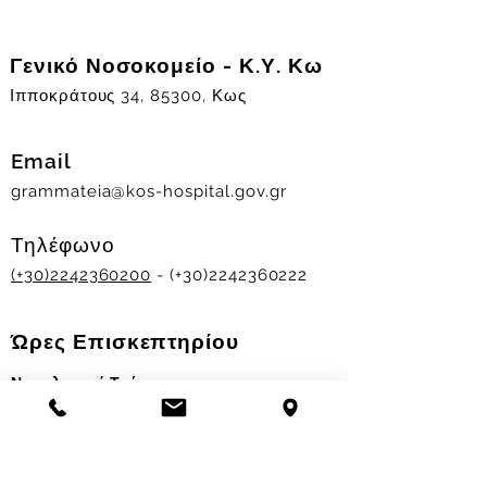
Γενικό Νοσοκομείο - Κ.Υ. Κω
Ιπποκράτους 34, 85300, Κως
Email
grammateia@kos-hospital.gov.gr
Τηλέφωνο
(+30)2242360200
- (+30)2242360222
Ώρες Επισκεπτηρίου
Νοσηλευτικά Τμήματα
Χειμερινό ωράριο:
11.00-13.00
&
17.30-19.30
Θερινό ωράριο: 11.00-13.00 & 18.00-20.00
Σταθμός Αιμοδοσίας
Δευ-Παρ 09:00 - 13:00