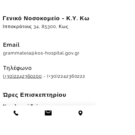
Γενικό Νοσοκομείο - Κ.Υ. Κω
Ιπποκράτους 34, 85300, Κως
Email
grammateia@kos-hospital.gov.gr
Τηλέφωνο
(+30)2242360200
- (+30)2242360222
Ώρες Επισκεπτηρίου
Νοσηλευτικά Τμήματα
Χειμερινό ωράριο:
11.00-13.00
&
17.30-19.30
Θερινό ωράριο: 11.00-13.00 & 18.00-20.00
Σταθμός Αιμοδοσίας
Δευ-Παρ 09:00 - 13:00