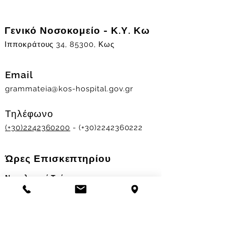
Γενικό Νοσοκομείο - Κ.Υ. Κω
Ιπποκράτους 34, 85300, Κως
Email
grammateia@kos-hospital.gov.gr
Τηλέφωνο
(+30)2242360200
- (+30)2242360222
Ώρες Επισκεπτηρίου
Νοσηλευτικά Τμήματα
Χειμερινό ωράριο:
11.00-13.00
&
17.30-19.30
Θερινό ωράριο: 11.00-13.00 & 18.00-20.00
Σταθμός Αιμοδοσίας
Δευ-Παρ 09:00 - 13:00