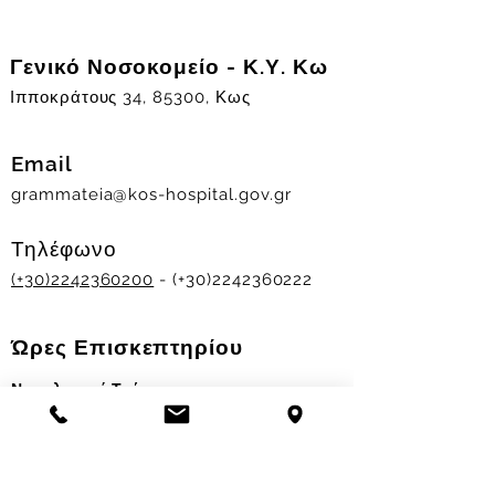
Γενικό Νοσοκομείο - Κ.Υ. Κω
Ιπποκράτους 34, 85300, Κως
Email
grammateia@kos-hospital.gov.gr
Τηλέφωνο
(+30)2242360200
- (+30)2242360222
Ώρες Επισκεπτηρίου
Νοσηλευτικά Τμήματα
Χειμερινό ωράριο:
11.00-13.00
&
17.30-19.30
Θερινό ωράριο: 11.00-13.00 & 18.00-20.00
Σταθμός Αιμοδοσίας
Δευ-Παρ 09:00 - 13:00