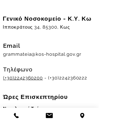
Γενικό Νοσοκομείο - Κ.Υ. Κω
Ιπποκράτους 34, 85300, Κως
Email
grammateia@kos-hospital.gov.gr
Τηλέφωνο
(+30)2242360200
- (+30)2242360222
Ώρες Επισκεπτηρίου
Νοσηλευτικά Τμήματα
Χειμερινό ωράριο:
11.00-13.00
&
17.30-19.30
Θερινό ωράριο: 11.00-13.00 & 18.00-20.00
Σταθμός Αιμοδοσίας
Δευ-Παρ 09:00 - 13:00