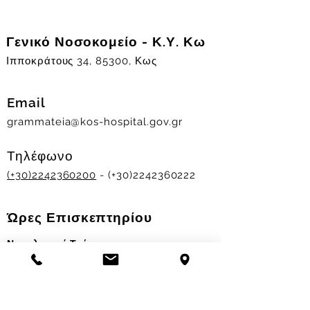
Γενικό Νοσοκομείο - Κ.Υ. Κω
Ιπποκράτους 34, 85300, Κως
Email
grammateia@kos-hospital.gov.gr
Τηλέφωνο
(+30)2242360200
- (+30)2242360222
Ώρες Επισκεπτηρίου
Νοσηλευτικά Τμήματα
Χειμερινό ωράριο:
11.00-13.00
&
17.30-19.30
Θερινό ωράριο: 11.00-13.00 & 18.00-20.00
Σταθμός Αιμοδοσίας
Δευ-Παρ 09:00 - 13:00