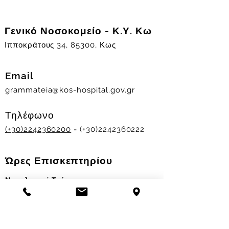
Γενικό Νοσοκομείο - Κ.Υ. Κω
Ιπποκράτους 34, 85300, Κως
Email
grammateia@kos-hospital.gov.gr
Τηλέφωνο
(+30)2242360200
- (+30)2242360222
Ώρες Επισκεπτηρίου
Νοσηλευτικά Τμήματα
Χειμερινό ωράριο:
11.00-13.00
&
17.30-19.30
Θερινό ωράριο: 11.00-13.00 & 18.00-20.00
Σταθμός Αιμοδοσίας
Δευ-Παρ 09:00 - 13:00