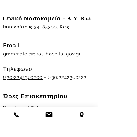
Γενικό Νοσοκομείο - Κ.Υ. Κω
Ιπποκράτους 34, 85300, Κως
Email
grammateia@kos-hospital.gov.gr
Τηλέφωνο
(+30)2242360200
- (+30)2242360222
Ώρες Επισκεπτηρίου
Νοσηλευτικά Τμήματα
Χειμερινό ωράριο:
11.00-13.00
&
17.30-19.30
Θερινό ωράριο: 11.00-13.00 & 18.00-20.00
Σταθμός Αιμοδοσίας
Δευ-Παρ 09:00 - 13:00