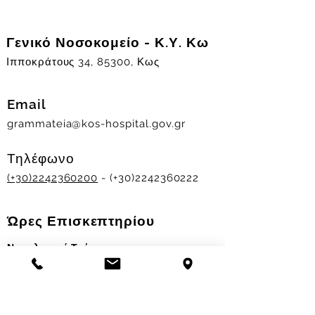
Γενικό Νοσοκομείο - Κ.Υ. Κω
Ιπποκράτους 34, 85300, Κως
Email
grammateia@kos-hospital.gov.gr
Τηλέφωνο
(+30)2242360200
- (+30)2242360222
Ώρες Επισκεπτηρίου
Νοσηλευτικά Τμήματα
Χειμερινό ωράριο:
11.00-13.00
&
17.30-19.30
Θερινό ωράριο: 11.00-13.00 & 18.00-20.00
Σταθμός Αιμοδοσίας
Δευ-Παρ 09:00 - 13:00