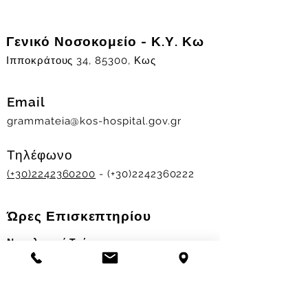
Γενικό Νοσοκομείο - Κ.Υ. Κω
Ιπποκράτους 34, 85300, Κως
Email
grammateia@kos-hospital.gov.gr
Τηλέφωνο
(+30)2242360200
- (+30)2242360222
Ώρες Επισκεπτηρίου
Νοσηλευτικά Τμήματα
Χειμερινό ωράριο:
11.00-13.00
&
17.30-19.30
Θερινό ωράριο: 11.00-13.00 & 18.00-20.00
Σταθμός Αιμοδοσίας
Δευ-Παρ 09:00 - 13:00