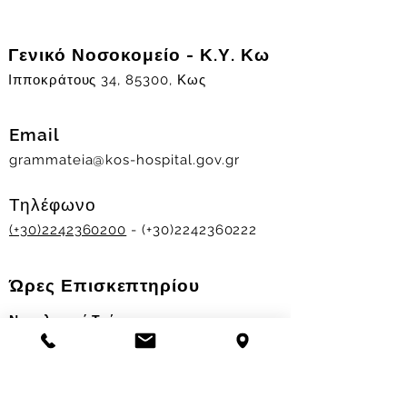
Γενικό Νοσοκομείο - Κ.Υ. Κω
Ιπποκράτους 34, 85300, Κως
Email
grammateia@kos-hospital.gov.gr
Τηλέφωνο
(+30)2242360200
- (+30)2242360222
Ώρες Επισκεπτηρίου
Νοσηλευτικά Τμήματα
Χειμερινό ωράριο:
11.00-13.00
&
17.30-19.30
Θερινό ωράριο: 11.00-13.00 & 18.00-20.00
Σταθμός Αιμοδοσίας
Δευ-Παρ 09:00 - 13:00