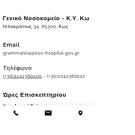
Γενικό Νοσοκομείο - Κ.Υ. Κω
Ιπποκράτους 34, 85300, Κως
Email
grammateia@kos-hospital.gov.gr
Τηλέφωνο
(+30)2242360200
- (+30)2242360222
Ώρες Επισκεπτηρίου
Νοσηλευτικά Τμήματα
Χειμερινό ωράριο:
11.00-13.00
&
17.30-19.30
Θερινό ωράριο: 11.00-13.00 & 18.00-20.00
Σταθμός Αιμοδοσίας
Δευ-Παρ 09:00 - 13:00