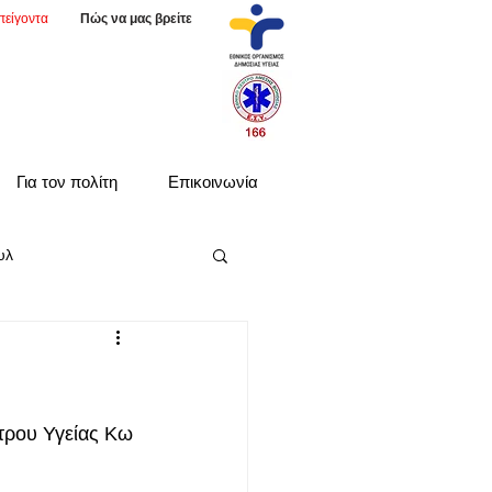
πείγοντα
Πώς να μας βρείτε
Για τον πολίτη
Επικοινωνία
υλ
τρου Υγείας Κω 