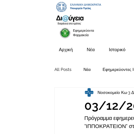
Εφημερεύοντα
Φαρμακεία
Αρχική
Νέα
Ιστορικό
All Posts
Νέα
Εφημερεύοντες Ι
Νοσοκομείο Κω
3 Δ
Προκηρύξεις Θέσεων
03/12/2
Πρόγραμμα εφημερευ
"ΙΠΠΟΚΡΑΤΕΙΟΝ" στι