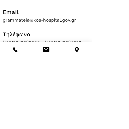
Email
grammateia@kos-hospital.gov.gr
Τηλέφωνο
(+30)2242360200
- (+30)2242360222
Ώρες Επισκεπτηρίου
Νοσηλευτικά Τμήματα
Χειμερινό ωράριο:
11.00-13.00
&
17.30-19.30
Θερινό ωράριο: 11.00-13.00 & 18.00-20.00
Σταθμός Αιμοδοσίας
Δευ-Παρ 09:00 - 13:00