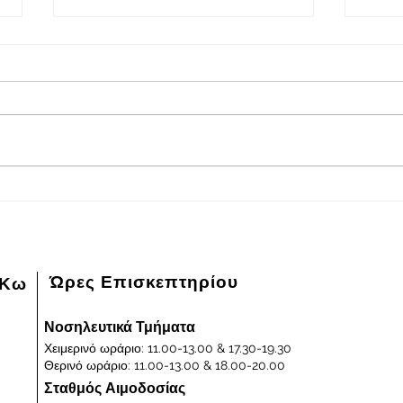
29/07/2026 – Πρόσκληση
29/0
Υποβολής Προσφοράς για την
Υποβ
Προμήθεια Αντιδραστηρίων
Προμ
Δείτε την Πρόσκληση Υποβολής
Δείτ
Μικροβιολογικού Εργαστηρίου
Απο
Προσφοράς για τη δαπάνη
Προσ
προμήθειας αντιδραστηρίων του
προμ
Μικροβιολογικού Εργαστηρίου.
Ώρες Επισκεπτηρίου
 Κω
Νοσηλευτικά Τμήματα
Χειμερινό ωράριο: 11.00-13.00 & 17.30-19.30
Θερινό ωράριο: 11.00-13.00 & 18.00-20.00
Σταθμός Αιμοδοσίας