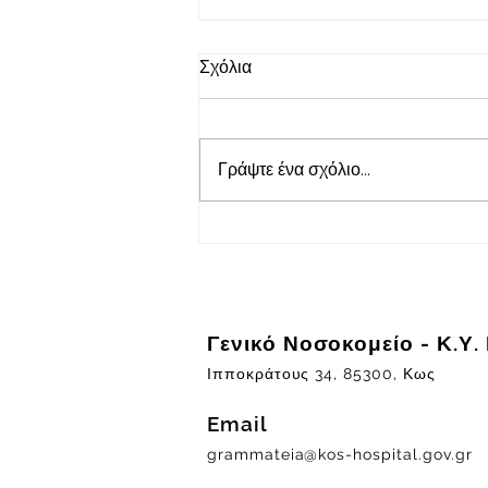
05/08/2026 – Πρόσκληση
Σχόλια
Υποβολής Προσφοράς για τη
Συντήρηση Ανελκυστήρων
Δείτε την Πρόσκληση Υποβολής
Προσφοράς για τη δαπάνη
Γράψτε ένα σχόλιο...
παροχής υπηρεσιών συντήρησης
ανελκυστήρων.
Γενικό Νοσοκομείο - Κ.Υ.
Ιπποκράτους 34, 85300, Κως
Email
grammateia@kos-hospital.gov.gr