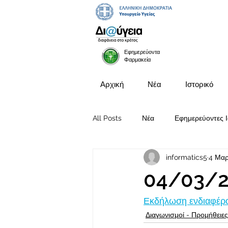
Εφημερεύοντα
Φαρμακεία
Αρχική
Νέα
Ιστορικό
All Posts
Νέα
Εφημερεύοντες Ι
informatics5
4 Μαρ
Προκηρύξεις Θέσεων
04/03/2
Εκδήλωση ενδιαφέρον
Διαγωνισμοί - Προμήθειες