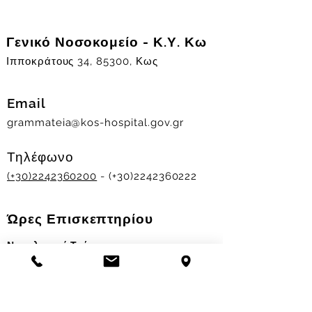
Γενικό Νοσοκομείο - Κ.Υ. Κω
Ιπποκράτους 34, 85300, Κως
Email
grammateia@kos-hospital.gov.gr
Τηλέφωνο
(+30)2242360200
- (+30)2242360222
Ώρες Επισκεπτηρίου
Νοσηλευτικά Τμήματα
Χειμερινό ωράριο:
11.00-13.00
&
17.30-19.30
Θερινό ωράριο: 11.00-13.00 & 18.00-20.00
Σταθμός Αιμοδοσίας
Δευ-Παρ 09:00 - 13:00