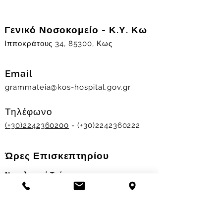
Γενικό Νοσοκομείο - Κ.Υ. Κω
Ιπποκράτους 34, 85300, Κως
Email
grammateia@kos-hospital.gov.gr
Τηλέφωνο
(+30)2242360200
- (+30)2242360222
Ώρες Επισκεπτηρίου
Νοσηλευτικά Τμήματα
Χειμερινό ωράριο:
11.00-13.00
&
17.30-19.30
Θερινό ωράριο: 11.00-13.00 & 18.00-20.00
Σταθμός Αιμοδοσίας
Δευ-Παρ 09:00 - 13:00