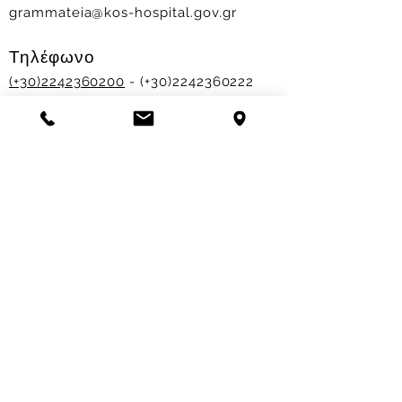
grammateia@kos-hospital.gov.gr
Τηλέφωνο
(+30)2242360200
- (+30)2242360222
Ώρες Επισκεπτηρίου
Νοσηλευτικά Τμήματα
Χειμερινό ωράριο:
11.00-13.00
&
17.30-19.30
Θερινό ωράριο: 11.00-13.00 & 18.00-20.00
Σταθμός Αιμοδοσίας
Δευ-Παρ 09:00 - 13:00