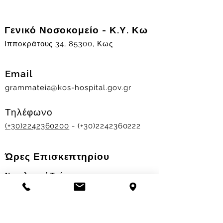
Γενικό Νοσοκομείο - Κ.Υ. Κω
Ιπποκράτους 34, 85300, Κως
Email
grammateia@kos-hospital.gov.gr
Τηλέφωνο
(+30)2242360200
- (+30)2242360222
Ώρες Επισκεπτηρίου
Νοσηλευτικά Τμήματα
Χειμερινό ωράριο:
11.00-13.00
&
17.30-19.30
Θερινό ωράριο: 11.00-13.00 & 18.00-20.00
Σταθμός Αιμοδοσίας
Δευ-Παρ 09:00 - 13:00