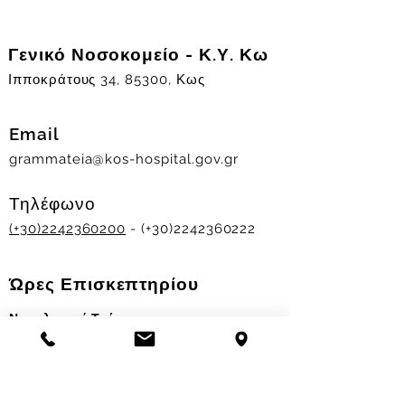
Γενικό Νοσοκομείο - Κ.Υ. Κω
Ιπποκράτους 34, 85300, Κως
Email
grammateia@kos-hospital.gov.gr
Τηλέφωνο
(+30)2242360200
- (+30)2242360222
Ώρες Επισκεπτηρίου
Νοσηλευτικά Τμήματα
Χειμερινό ωράριο:
11.00-13.00
&
17.30-19.30
Θερινό ωράριο: 11.00-13.00 & 18.00-20.00
Σταθμός Αιμοδοσίας
Δευ-Παρ 09:00 - 13:00