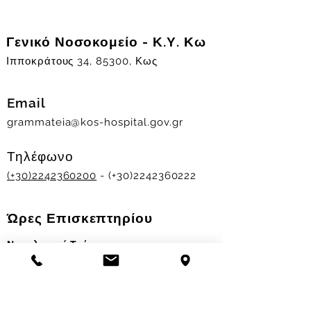
Γενικό Νοσοκομείο - Κ.Υ. Κω
Ιπποκράτους 34, 85300, Κως
Email
grammateia@kos-hospital.gov.gr
Τηλέφωνο
(+30)2242360200
- (+30)2242360222
Ώρες Επισκεπτηρίου
Νοσηλευτικά Τμήματα
Χειμερινό ωράριο:
11.00-13.00
&
17.30-19.30
Θερινό ωράριο: 11.00-13.00 & 18.00-20.00
Σταθμός Αιμοδοσίας
Δευ-Παρ 09:00 - 13:00