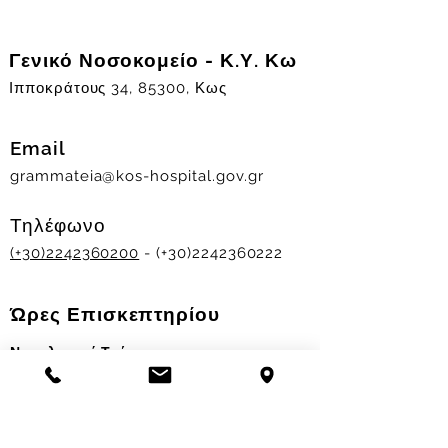
Γενικό Νοσοκομείο - Κ.Υ. Κω
Ιπποκράτους 34, 85300, Κως
Email
grammateia@kos-hospital.gov.gr
Τηλέφωνο
(+30)2242360200
- (+30)2242360222
Ώρες Επισκεπτηρίου
Νοσηλευτικά Τμήματα
Χειμερινό ωράριο:
11.00-13.00
&
17.30-19.30
Θερινό ωράριο: 11.00-13.00 & 18.00-20.00
Σταθμός Αιμοδοσίας
Δευ-Παρ 09:00 - 13:00