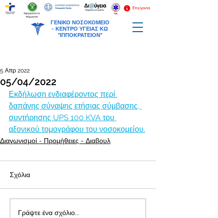
Επείγοντα
Εφημερεύοντα
Φαρμακεία
ΓΕΝΙΚΟ ΝΟΣΟΚΟΜΕΙΟ
-
ΚΕΝΤΡΟ ΥΓΕΙΑΣ ΚΩ
"ΙΠΠΟΚΡΑΤΕΙΟΝ"
5 Απρ 2022
05/04/2022
Εκδήλωση ενδιαφέροντος περί 
δαπάνης σύναψης ετήσιας σύμβασης, 
συντήρησης UPS 100 KVA του 
αξονικού τομογράφου του νοσοκομείου.
Διαγωνισμοί - Προμήθειες - Διαβουλ
Σχόλια
Γράψτε ένα σχόλιο...