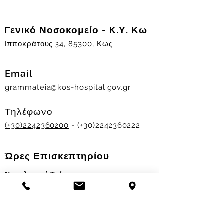
Γενικό Νοσοκομείο - Κ.Υ. Κω
Ιπποκράτους 34, 85300, Κως
Email
grammateia@kos-hospital.gov.gr
Τηλέφωνο
(+30)2242360200
- (+30)2242360222
Ώρες Επισκεπτηρίου
Νοσηλευτικά Τμήματα
Χειμερινό ωράριο:
11.00-13.00
&
17.30-19.30
Θερινό ωράριο: 11.00-13.00 & 18.00-20.00
Σταθμός Αιμοδοσίας
Δευ-Παρ 09:00 - 13:00