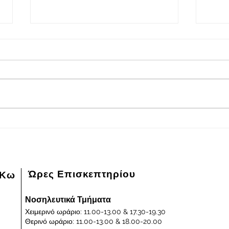
2026-08-05
202
Πρόγραμμα εφημερευόντων
Πρόγ
ειδικευμένων ιατρών Γενικού
ειδικ
Νοσοκομείου - Κέντρου Υγείας
Νοσοκ
Κω "ΙΠΠΟΚΡΑΤΕΙΟΝ" στις
Κω "
05/08/2026 και ημέρα Τετάρτη
04/0
Ώρες Επισκεπτηρίου
 Κω
Νοσηλευτικά Τμήματα
Χειμερινό ωράριο: 11.00-13.00 & 17.30-19.30
Θερινό ωράριο: 11.00-13.00 & 18.00-20.00