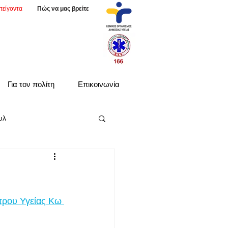
πείγοντα
Πώς να μας βρείτε
Για τον πολίτη
Επικοινωνία
υλ
τρου Υγείας Κω 