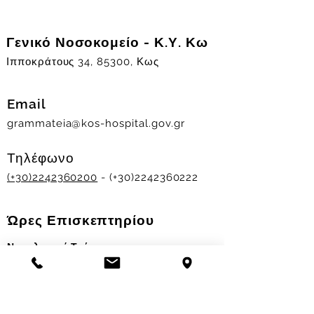
Γενικό Νοσοκομείο - Κ.Υ. Κω
Ιπποκράτους 34, 85300, Κως
Email
grammateia@kos-hospital.gov.gr
Τηλέφωνο
(+30)2242360200
- (+30)2242360222
Ώρες Επισκεπτηρίου
Νοσηλευτικά Τμήματα
Χειμερινό ωράριο:
11.00-13.00
&
17.30-19.30
Θερινό ωράριο: 11.00-13.00 & 18.00-20.00
Σταθμός Αιμοδοσίας
Δευ-Παρ 09:00 - 13:00