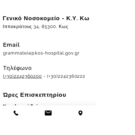
Γενικό Νοσοκομείο - Κ.Υ. Κω
Ιπποκράτους 34, 85300, Κως
Email
grammateia@kos-hospital.gov.gr
Τηλέφωνο
(+30)2242360200
- (+30)2242360222
Ώρες Επισκεπτηρίου
Νοσηλευτικά Τμήματα
Χειμερινό ωράριο:
11.00-13.00
&
17.30-19.30
Θερινό ωράριο: 11.00-13.00 & 18.00-20.00
Σταθμός Αιμοδοσίας
Δευ-Παρ 09:00 - 13:00