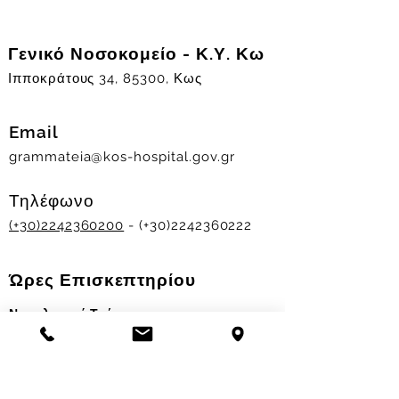
Γενικό Νοσοκομείο - Κ.Υ. Κω
Ιπποκράτους 34, 85300, Κως
Email
grammateia@kos-hospital.gov.gr
Τηλέφωνο
(+30)2242360200
- (+30)2242360222
Ώρες Επισκεπτηρίου
Νοσηλευτικά Τμήματα
Χειμερινό ωράριο:
11.00-13.00
&
17.30-19.30
Θερινό ωράριο: 11.00-13.00 & 18.00-20.00
Σταθμός Αιμοδοσίας
Δευ-Παρ 09:00 - 13:00