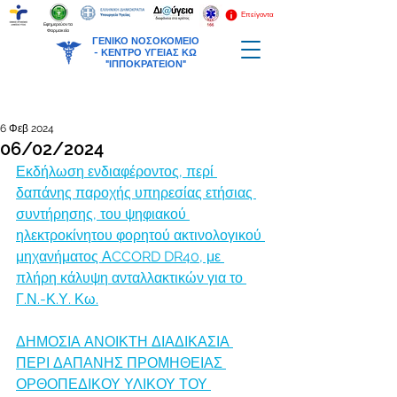
Επείγοντα
Εφημερεύοντα
Φαρμακεία
ΓΕΝΙΚΟ ΝΟΣΟΚΟΜΕΙΟ
-
ΚΕΝΤΡΟ ΥΓΕΙΑΣ ΚΩ
"ΙΠΠΟΚΡΑΤΕΙΟΝ"
6 Φεβ 2024
06/02/2024
Εκδήλωση ενδιαφέροντος, περί 
δαπάνης παροχής υπηρεσίας ετήσιας 
συντήρησης, του ψηφιακού 
ηλεκτροκίνητου φορητού ακτινολογικού 
μηχανήματος ΑCCORD DR40, με 
πλήρη κάλυψη ανταλλακτικών για το 
Γ.Ν.-Κ.Υ. Κω.
ΔΗΜΟΣΙΑ ΑΝΟΙΚΤΗ ΔΙΑΔΙΚΑΣΙΑ 
ΠΕΡΙ ΔΑΠΑΝΗΣ ΠΡΟΜΗΘΕΙΑΣ 
ΟΡΘΟΠΕΔΙΚΟΥ ΥΛΙΚΟΥ ΤΟΥ 