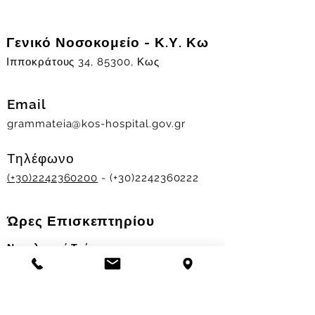
Γενικό Νοσοκομείο - Κ.Υ. Κω
Ιπποκράτους 34, 85300, Κως
Email
grammateia@kos-hospital.gov.gr
Τηλέφωνο
(+30)2242360200
- (+30)2242360222
Ώρες Επισκεπτηρίου
Νοσηλευτικά Τμήματα
Χειμερινό ωράριο:
11.00-13.00
&
17.30-19.30
Θερινό ωράριο: 11.00-13.00 & 18.00-20.00
Σταθμός Αιμοδοσίας
Δευ-Παρ 09:00 - 13:00