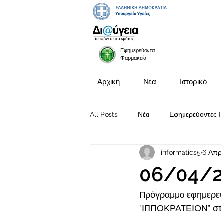
Εφημερεύοντα
Φαρμακεία
Αρχική
Νέα
Ιστορικό
All Posts
Νέα
Εφημερεύοντες Ι
informatics5
6 Απρ
Προκηρύξεις Θέσεων
06/04/
Πρόγραμμα εφημερευ
"ΙΠΠΟΚΡΑΤΕΙΟΝ" στι