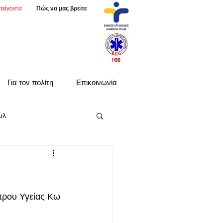
πείγοντα
Πώς να μας βρείτε
Για τον πολίτη
Επικοινωνία
υλ
τρου Υγείας Κω 