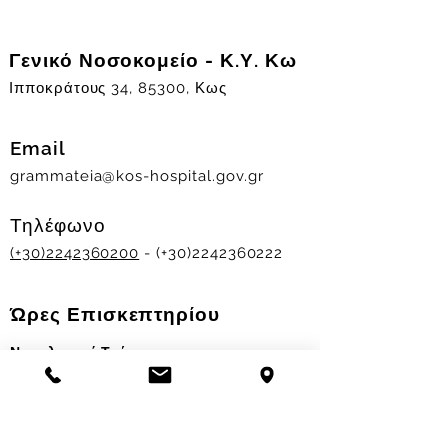
Γενικό Νοσοκομείο - Κ.Υ. Κω
Ιπποκράτους 34, 85300, Κως
Email
grammateia@kos-hospital.gov.gr
Τηλέφωνο
(+30)2242360200
- (+30)2242360222
Ώρες Επισκεπτηρίου
Νοσηλευτικά Τμήματα
Χειμερινό ωράριο:
11.00-13.00
&
17.30-19.30
Θερινό ωράριο: 11.00-13.00 & 18.00-20.00
Σταθμός Αιμοδοσίας
Δευ-Παρ 09:00 - 13:00